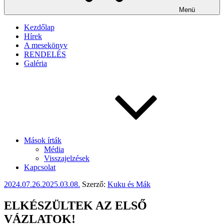
Menü
Kezdőlap
Hírek
A mesekönyv
RENDELÉS
Galéria
Mások írták
Média
Visszajelzések
Kapcsolat
Beküldve:
2024.07.26.
2025.03.08.
Szerző:
Kuku és Mák
ELKÉSZÜLTEK AZ ELSŐ
VÁZLATOK!