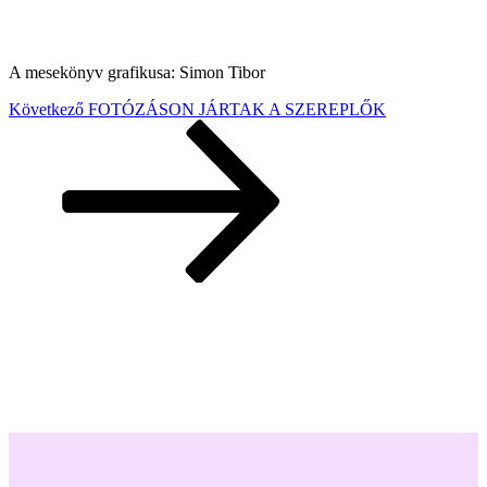
A mesekönyv grafikusa: Simon Tibor
Bejegyzés
Következő
Következő
FOTÓZÁSON JÁRTAK A SZEREPLŐK
bejegyzés
navigáció