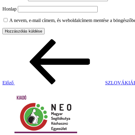
Honlap
A nevem, e-mail címem, és weboldalcímem mentése a böngészőb
Bejegyzés
Korábbi
bejegyzés
navigáció
Előző
SZLOVÁKIÁB