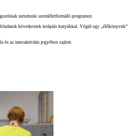
gozóinak tartottunk szemléletformáló programot.
feladatok következtek terápiás kutyákkal. Végül egy „élőkönyvtár”
s az interaktivitás jegyében zajlott.