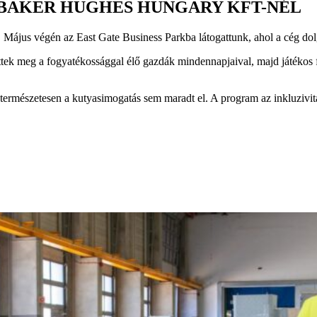
BAKER HUGHES HUNGARY KFT-NÉL
ájus végén az East Gate Business Parkba látogattunk, ahol a cég dol
tek meg a fogyatékossággal élő gazdák mindennapjaival, majd játékos 
mészetesen a kutyasimogatás sem maradt el. A program az inkluzivitás é