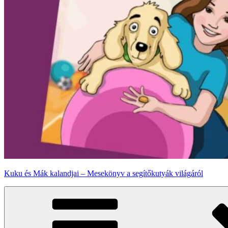
Kuku és Mák kalandjai – Mesekönyv a segítőkutyák világáról