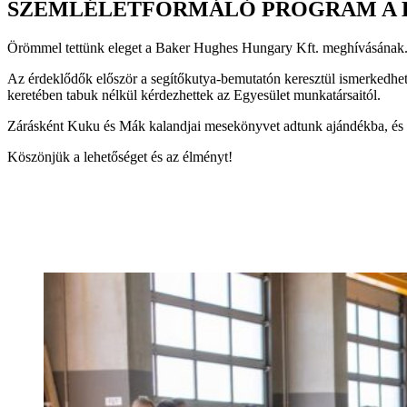
SZEMLÉLETFORMÁLÓ PROGRAM A 
Örömmel tettünk eleget a Baker Hughes Hungary Kft. meghívásának. M
Az érdeklődők először a segítőkutya-bemutatón keresztül ismerkedhet
keretében tabuk nélkül kérdezhettek az Egyesület munkatársaitól.
Zárásként Kuku és Mák kalandjai mesekönyvet adtunk ajándékba, és ter
Köszönjük a lehetőséget és az élményt!