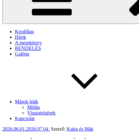
Kezdőlap
Hírek
A mesekönyv
RENDELÉS
Galéria
Mások írták
Média
Visszajelzések
Kapcsolat
Beküldve:
2026.06.01.
2026.07.04.
Szerző:
Kuku és Mák